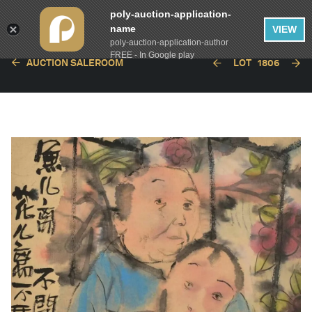
poly-auction-application-
name
VIEW
poly-auction-application-author
FREE - In Google play
AUCTION SALEROOM
LOT
1806