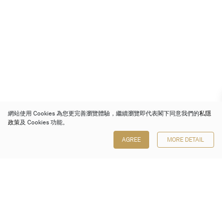
網站使用 Cookies 為您更完善瀏覽體驗，繼續瀏覽即代表閣下同意我們的
私隱
政策
及 Cookies 功能。
AGREE
MORE DETAIL
保利香港拍賣有限公司
香港金鐘金鐘道 88 號
太古廣場 1 座 7 樓 701-708 室
Follow us on