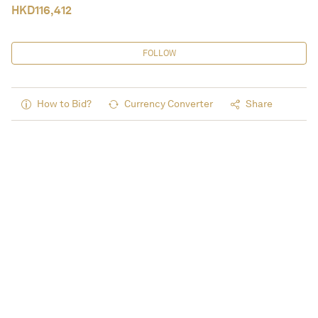
HKD
116,412
FOLLOW
How to Bid?
Currency Converter
Share