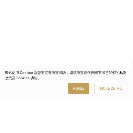
網站使用 Cookies 為您更完善瀏覽體驗，繼續瀏覽即代表閣下同意我們的
私隱
政策
及 Cookies 功能。
AGREE
MORE DETAIL
保利香港拍賣有限公司
香港金鐘金鐘道 88 號
太古廣場 1 座 7 樓 701-708 室
Follow us on