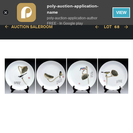
poly-auction-application-
name
VIEW
poly-auction-application-author
FREE - In Google play
AUCTION SALEROOM
LOT
68