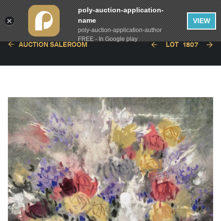
poly-auction-application-
name
VIEW
poly-auction-application-author
FREE - In Google play
AUCTION SALEROOM
LOT
1807