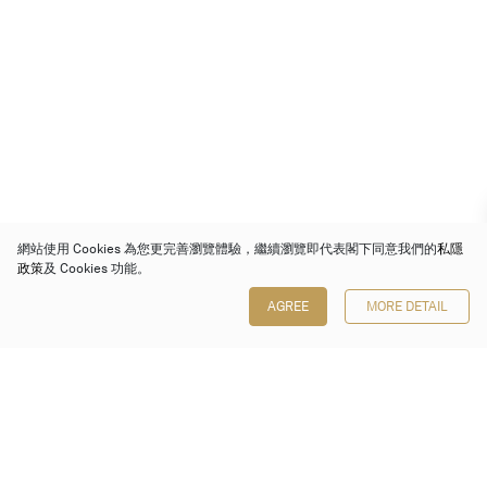
網站使用 Cookies 為您更完善瀏覽體驗，繼續瀏覽即代表閣下同意我們的
私隱
政策
及 Cookies 功能。
AGREE
MORE DETAIL
保利香港拍賣有限公司
香港金鐘金鐘道 88 號
太古廣場 1 座 7 樓 701-708 室
Follow us on