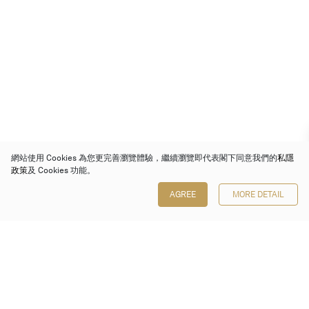
網站使用 Cookies 為您更完善瀏覽體驗，繼續瀏覽即代表閣下同意我們的
私隱
政策
及 Cookies 功能。
AGREE
MORE DETAIL
保利香港拍賣有限公司
香港金鐘金鐘道 88 號
太古廣場 1 座 7 樓 701-708 室
Follow us on