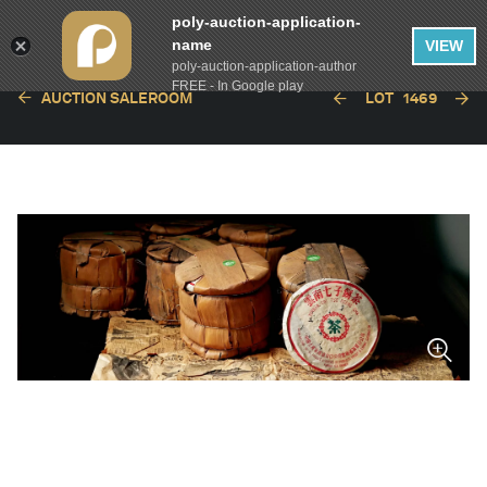
poly-auction-application-
name
VIEW
poly-auction-application-author
FREE - In Google play
AUCTION SALEROOM
LOT
1469