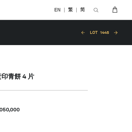
EN
繁
简
LOT
1445
印青餅 4 片
,050,000