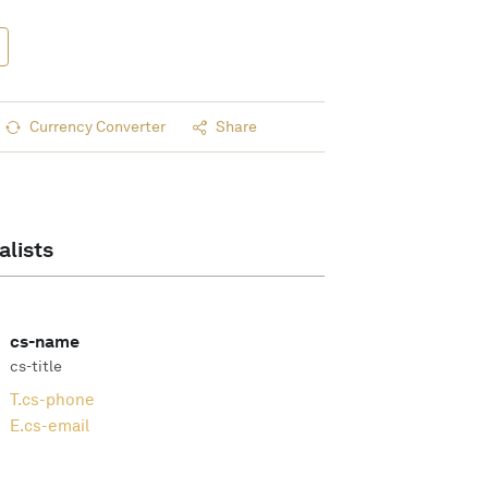
Currency Converter
Share
alists
cs-name
cs-title
T.
cs-phone
E.
cs-email