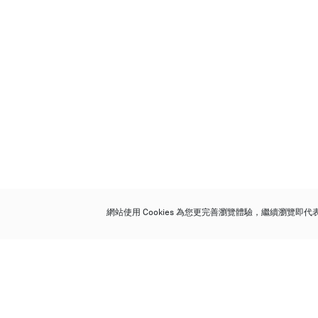
網站使用 Cookies 為您更完善瀏覽體驗，繼續瀏覽即
保利香港拍賣有限公司
香港金鐘金鐘道 88 號
太古廣場 1 座 7 樓 701-708 室
Follow us on