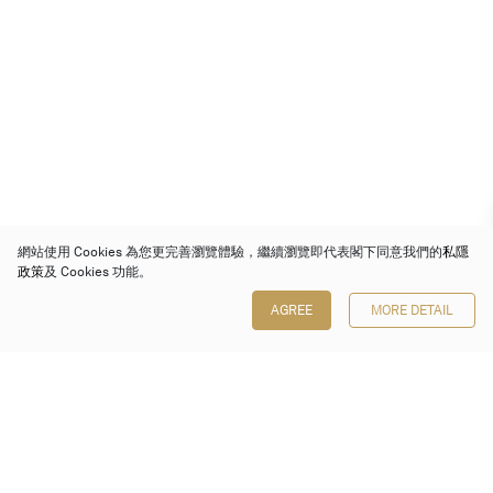
網站使用 Cookies 為您更完善瀏覽體驗，繼續瀏覽即代表閣下同意我們的
私隱
政策
及 Cookies 功能。
AGREE
MORE DETAIL
保利香港拍賣有限公司
香港金鐘金鐘道 88 號
太古廣場 1 座 7 樓 701-708 室
Follow us on