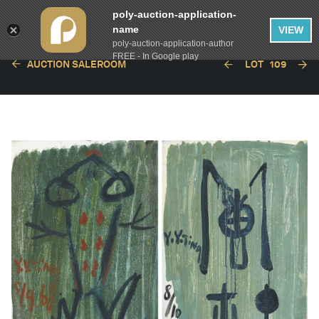
poly-auction-application-
name
VIEW
poly-auction-application-author
FREE - In Google play
AUCTION SALEROOM
LOT
109