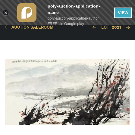
poly-auction-application-
name
VIEW
poly-auction-application-author
FREE - In Google play
AUCTION SALEROOM
LOT
2021