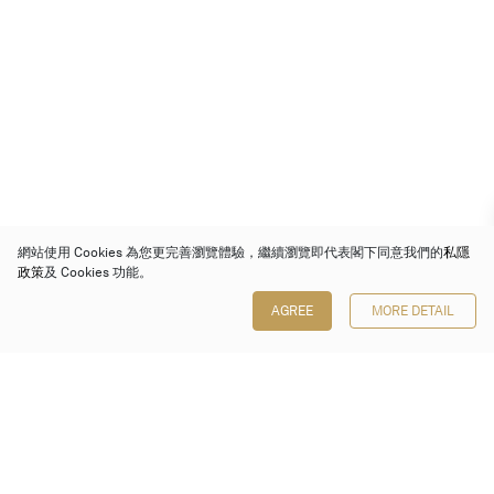
網站使用 Cookies 為您更完善瀏覽體驗，繼續瀏覽即代表閣下同意我們的
私隱
政策
及 Cookies 功能。
AGREE
MORE DETAIL
保利香港拍賣有限公司
香港金鐘金鐘道 88 號
太古廣場 1 座 7 樓 701-708 室
Follow us on