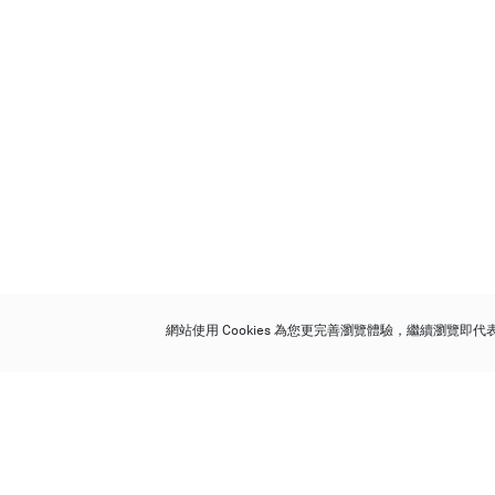
網站使用 Cookies 為您更完善瀏覽體驗，繼續瀏覽即
保利香港拍賣有限公司
香港金鐘金鐘道 88 號
太古廣場 1 座 7 樓 701-708 室
Follow us on