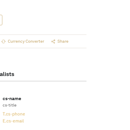
Currency Converter
Share
alists
cs-name
cs-title
T.
cs-phone
E.
cs-email