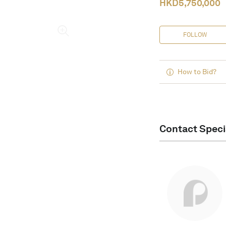
HKD
5,750,000
FOLLOW
How to Bid?
Contact Speci