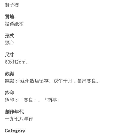
獅子樓
質地
設色紙本
形式
鏡心
尺寸
69x112cm.
款識
題識： 蘇州飯店留存。戊午十月，番禺關良。
鈐印
鈐印：「關良」、「南亭」
創作年代
一九七八年作
Category