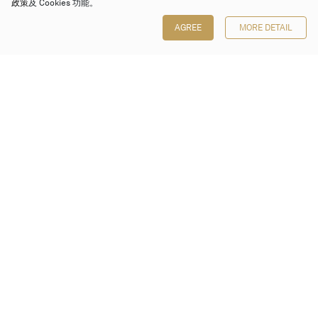
政策
及 Cookies 功能。
AGREE
MORE DETAIL
保利香港拍賣有限公司
香港金鐘金鐘道 88 號
太古廣場 1 座 7 樓 701-708 室
Follow us on