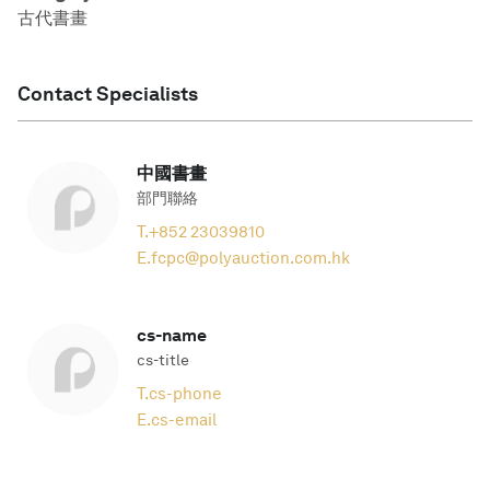
古代書畫
Contact Specialists
中國書畫
部門聯絡
T.
+852 23039810
E.
fcpc@polyauction.com.hk
cs-name
cs-title
T.
cs-phone
E.
cs-email