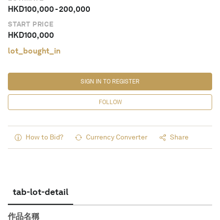
HKD
100,000
-
200,000
START PRICE
HKD
100,000
lot_bought_in
SIGN IN TO REGISTER
FOLLOW
How to Bid?
Currency Converter
Share
tab-lot-detail
作品名稱