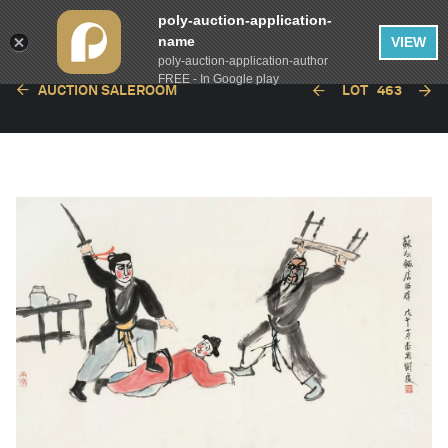
poly-auction-application-
name
VIEW
poly-auction-application-author
FREE - In Google play
AUCTION SALEROOM
LOT
463