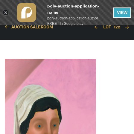
poly-auction-application-
name
VIEW
poly-auction-application-author
FREE - In Google play
AUCTION SALEROOM
LOT
122