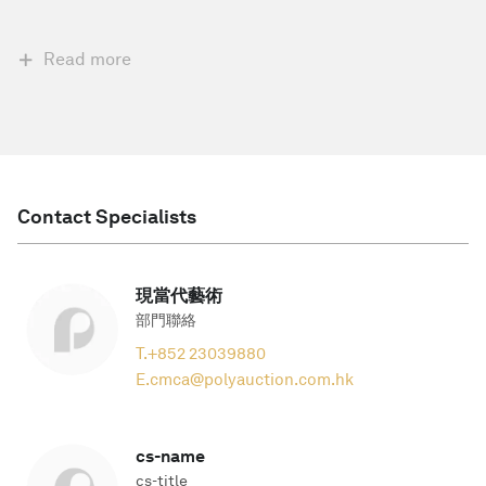
Read more
Contact Specialists
現當代藝術
部門聯絡
T.
+852 23039880
E.
cmca@polyauction.com.hk
cs-name
cs-title