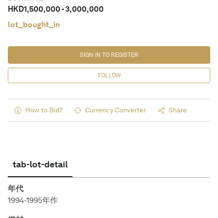
HKD
1,500,000
-
3,000,000
lot_bought_in
SIGN IN TO REGISTER
FOLLOW
How to Bid?
Currency Converter
Share
tab-lot-detail
年代
1994-1995年作