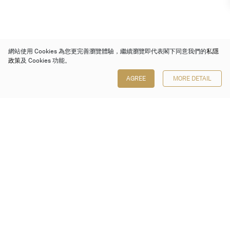
網站使用 Cookies 為您更完善瀏覽體驗，繼續瀏覽即代表閣下同意我們的
私隱
政策
及 Cookies 功能。
AGREE
MORE DETAIL
保利香港拍賣有限公司
香港金鐘金鐘道 88 號
太古廣場 1 座 7 樓 701-708 室
Follow us on