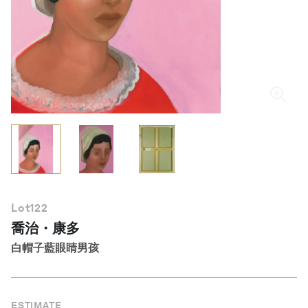
繁體中文
Lot
122
喬治・康多
白帽子藍眼睛男孩
ESTIMATE