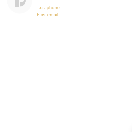
T.
cs-phone
E.
cs-email