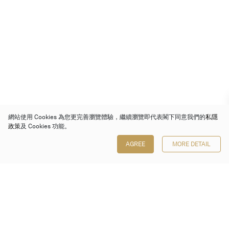
網站使用 Cookies 為您更完善瀏覽體驗，繼續瀏覽即代表閣下同意我們的
私隱
政策
及 Cookies 功能。
AGREE
MORE DETAIL
保利香港拍賣有限公司
香港金鐘金鐘道 88 號
太古廣場 1 座 7 樓 701-708 室
Follow us on