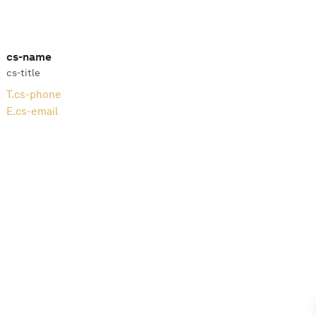
cs-name
cs-title
T.
cs-phone
E.
cs-email