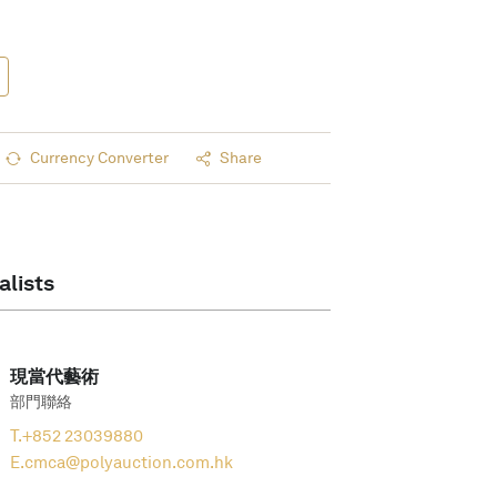
Currency Converter
Share
alists
現當代藝術
部門聯絡
T.
+852 23039880
E.
cmca@polyauction.com.hk