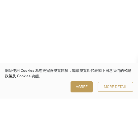
網站使用 Cookies 為您更完善瀏覽體驗，繼續瀏覽即代表閣下同意我們的
私隱
政策
及 Cookies 功能。
AGREE
MORE DETAIL
保利香港拍賣有限公司
香港金鐘金鐘道 88 號
太古廣場 1 座 7 樓 701-708 室
Follow us on