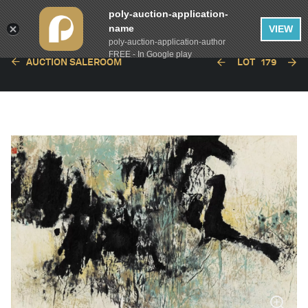
poly-auction-application-
name
VIEW
poly-auction-application-author
FREE - In Google play
AUCTION SALEROOM
LOT
179