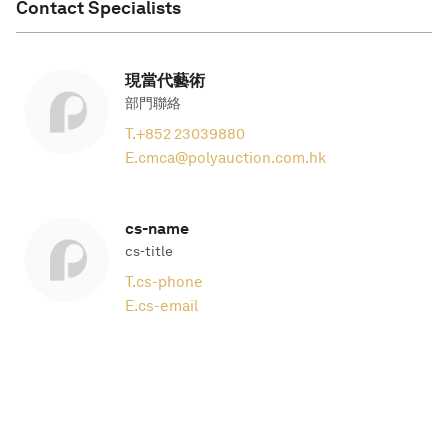
Contact Specialists
現當代藝術
部門聯絡
T.
+852 23039880
E.
cmca@polyauction.com.hk
cs-name
cs-title
T.
cs-phone
E.
cs-email