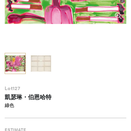
繁體中文
Lot
127
凱瑟琳・伯恩哈特
綠色
ESTIMATE