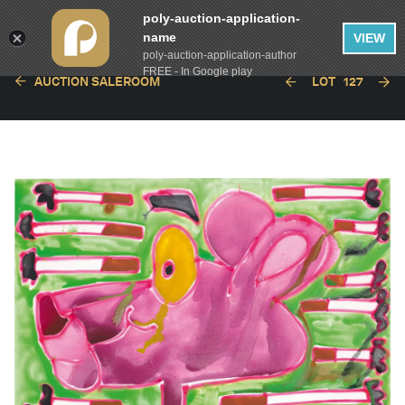
poly-auction-application-
name
VIEW
poly-auction-application-author
FREE - In Google play
AUCTION SALEROOM
LOT
127