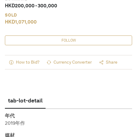
HKD
200,000
-
300,000
SOLD
HKD
1,071,000
FOLLOW
How to Bid?
Currency Converter
Share
tab-lot-detail
年代
2019年作
媒材