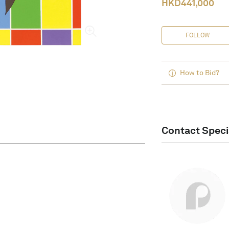
HKD
441,000
FOLLOW
How to Bid?
Contact Speci