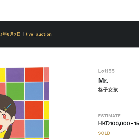
21年6月7日
live_auction
Lot
155
Mr.
格子女孩
ESTIMATE
HKD
100,000
-
1
SOLD