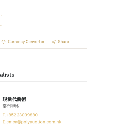
Currency Converter
Share
alists
現當代藝術
部門聯絡
T.
+852 23039880
E.
cmca@polyauction.com.hk