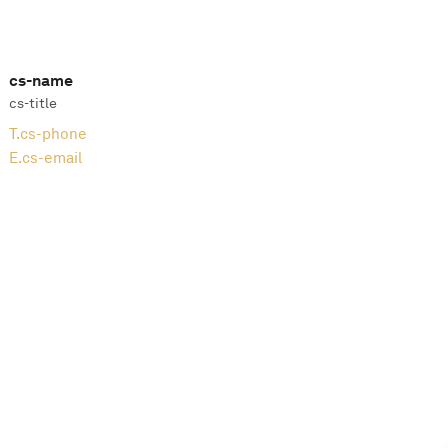
cs-name
cs-title
T.
cs-phone
E.
cs-email