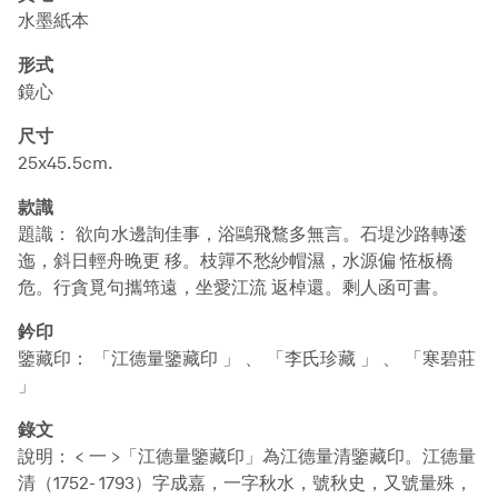
水墨紙本
形式
鏡心
尺寸
25x45.5cm.
款識
題識： 欲向水邊詢佳事，浴鷗飛鶩多無言。石堤沙路轉逶
迤，斜日輕舟晚更 移。枝嚲不愁紗帽濕，水源偏 恠板橋
危。行貪覓句攜筇遠，坐愛江流 返棹還。剩人函可書。
鈐印
鑒藏印： 「江德量鑒藏印 」 、 「李氏珍藏 」 、 「寒碧莊
」
錄文
說明： < 一 >「江德量鑒藏印」為江德量清鑒藏印。江德量
清（1752- 1793）字成嘉，一字秋水，號秋史，又號量殊，