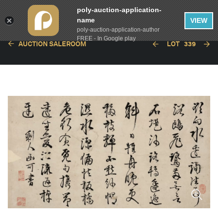
poly-auction-application-
name
VIEW
poly-auction-application-author
FREE - In Google play
AUCTION SALEROOM
LOT
339