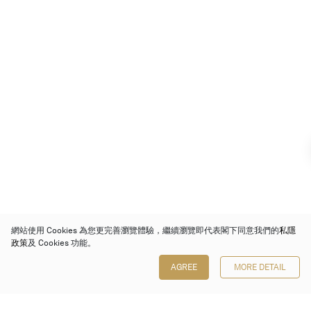
網站使用 Cookies 為您更完善瀏覽體驗，繼續瀏覽即代表閣下同意我們的
私隱
政策
及 Cookies 功能。
AGREE
MORE DETAIL
保利香港拍賣有限公司
香港金鐘金鐘道 88 號