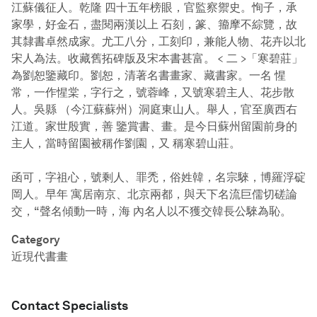
江蘇儀征人。乾隆 四十五年榜眼，官監察禦史。恂子，承
家學，好金石，盡閱兩漢以上 石刻，篆、籀摩不綜覽，故
其隸書卓然成家。尤工八分，工刻印，兼能人物、花卉以北
宋人為法。收藏舊拓碑版及宋本書甚富。 < 二 >「寒碧莊」
為劉恕鑒藏印。劉恕，清著名書畫家、藏書家。一名 惺
常，一作惺棠，字行之，號蓉峰，又號寒碧主人、花步散
人。吳縣 （今江蘇蘇州）洞庭東山人。舉人，官至廣西右
江道。家世殷實，善 鑒賞書、畫。是今日蘇州留園前身的
主人，當時留園被稱作劉園，又 稱寒碧山莊。
函可，字祖心，號剩人、罪禿，俗姓韓，名宗騋，博羅浮碇
岡人。早年 寓居南京、北京兩都，與天下名流巨儒切磋論
交，“聲名傾動一時，海 內名人以不獲交韓長公騋為恥。
Category
近現代書畫
Contact Specialists