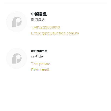
中國書畫
部門聯絡
T.
+852 23039810
E.
fcpc@polyauction.com.hk
cs-name
cs-title
T.
cs-phone
E.
cs-email