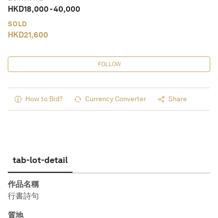
HKD
18,000
-
40,000
SOLD
HKD
21,600
FOLLOW
How to Bid?
Currency Converter
Share
tab-lot-detail
作品名稱
行書詩句
質地