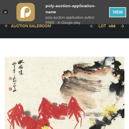
poly-auction-application-
name
VIEW
poly-auction-application-author
FREE - In Google play
AUCTION SALEROOM
LOT
456