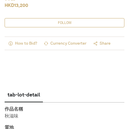
HKD
13,200
FOLLOW
How to Bid?
Currency Converter
Share
tab-lot-detail
作品名稱
秋滋味
質地