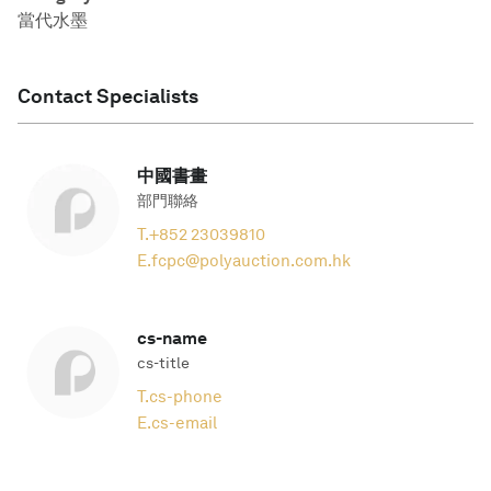
當代水墨
Contact Specialists
中國書畫
部門聯絡
T.
+852 23039810
E.
fcpc@polyauction.com.hk
cs-name
cs-title
T.
cs-phone
E.
cs-email