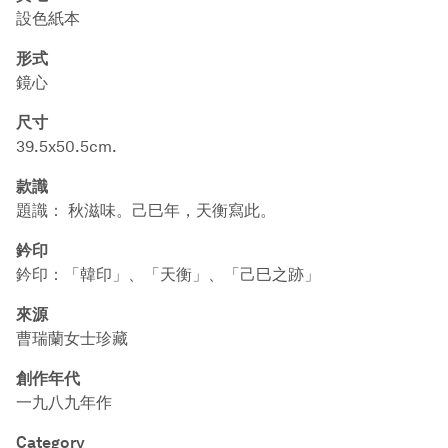
設色紙本
形式
鏡心
尺寸
39.5x50.5cm.
款識
題識： 秋滋味。己巳年，天衡寫此。
鈐印
鈐印：「韓印」、「天衡」、「己巳之跡」
來源
曹瑞蘭女士珍藏
創作年代
一九八九年作
Category