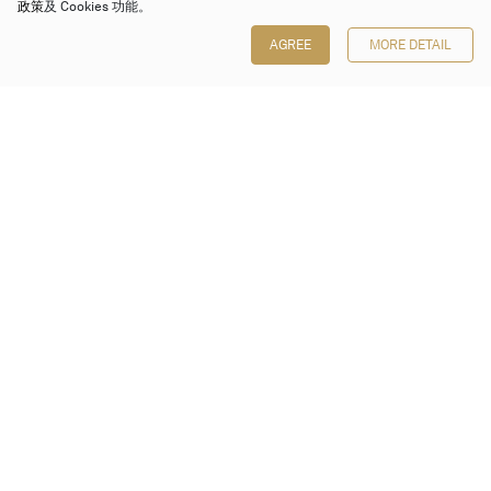
政策
及 Cookies 功能。
AGREE
MORE DETAIL
保利香港拍賣有限公司
香港金鐘金鐘道 88 號
太古廣場 1 座 7 樓 701-708 室
Follow us on