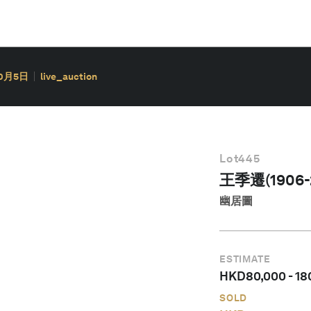
10月5日
live_auction
Lot
445
王季遷(1906-
幽居圖
ESTIMATE
HKD
80,000
-
18
SOLD