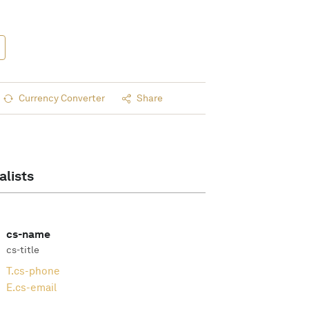
Currency Converter
Share
alists
cs-name
cs-title
T.
cs-phone
E.
cs-email