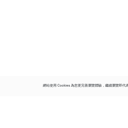
網站使用 Cookies 為您更完善瀏覽體驗，繼續瀏覽即
保利香港拍賣有限公司
香港金鐘金鐘道 88 號
太古廣場 1 座 7 樓 701-708 室
Follow us on