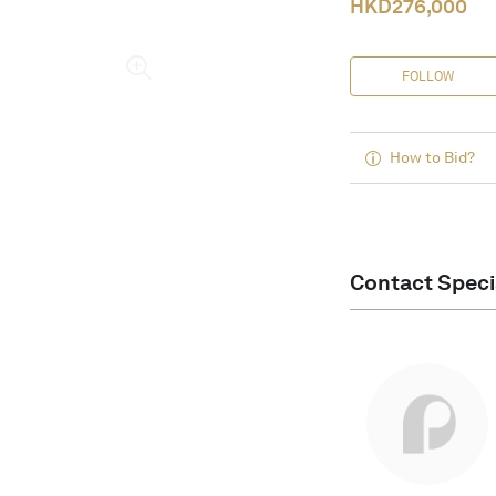
HKD
276,000
FOLLOW
How to Bid?
Contact Speci