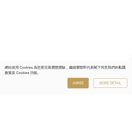
網站使用 Cookies 為您更完善瀏覽體驗，繼續瀏覽即代表閣下同意我們的
私隱
政策
及 Cookies 功能。
AGREE
MORE DETAIL
保利香港拍賣有限公司
香港金鐘金鐘道 88 號
太古廣場 1 座 7 樓 701-708 室
Follow us on