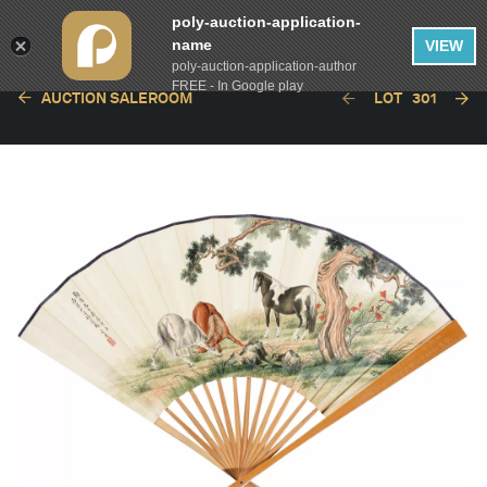
poly-auction-application-
name
VIEW
poly-auction-application-author
FREE - In Google play
AUCTION SALEROOM
LOT
301