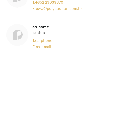
T.
+852 23039870
E.
cww@polyauction.com.hk
cs-name
cs-title
T.
cs-phone
E.
cs-email