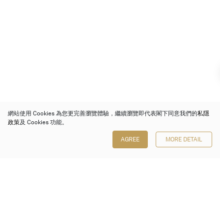
網站使用 Cookies 為您更完善瀏覽體驗，繼續瀏覽即代表閣下同意我們的
私隱
政策
及 Cookies 功能。
AGREE
MORE DETAIL
保利香港拍賣有限公司
香港金鐘金鐘道 88 號
太古廣場 1 座 7 樓 701-708 室
Follow us on