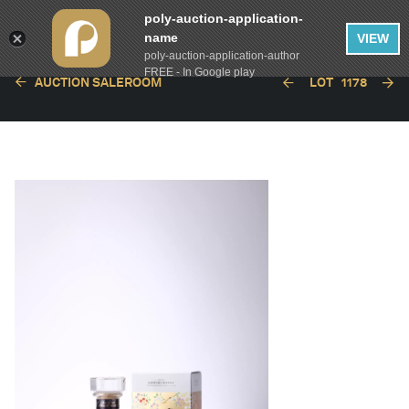
poly-auction-application-
name
VIEW
poly-auction-application-author
FREE - In Google play
AUCTION SALEROOM
LOT
1178