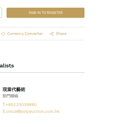
SIGN IN TO REGISTER
Currency Converter
Share
alists
現當代藝術
部門聯絡
T.
+852 23039880
E.
cmca@polyauction.com.hk