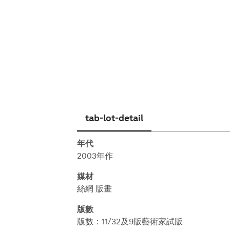
繁體中文
tab-lot-detail
年代
2003年作
媒材
絲網 版畫
版數
版數：11/32及9版藝術家試版