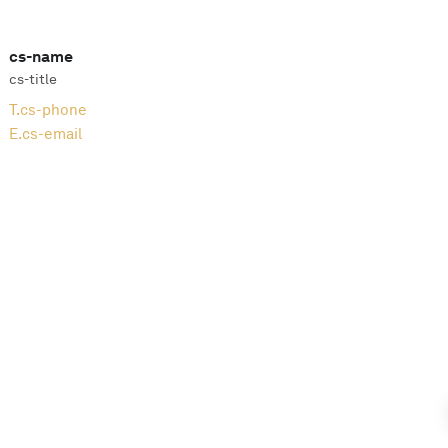
cs-name
cs-title
T.
cs-phone
E.
cs-email