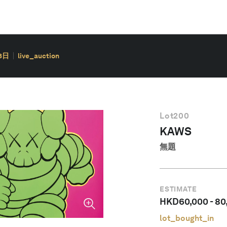
3日
live_auction
Lot
200
KAWS
無題
ESTIMATE
HKD
60,000
-
80
lot_bought_in