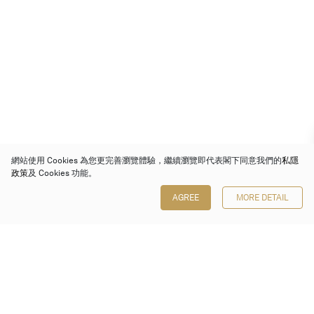
網站使用 Cookies 為您更完善瀏覽體驗，繼續瀏覽即代表閣下同意我們的
私隱
政策
及 Cookies 功能。
AGREE
MORE DETAIL
保利香港拍賣有限公司
香港金鐘金鐘道 88 號
太古廣場 1 座 7 樓 701-708 室
Follow us on