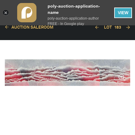
poly-auction-application-
name
VIEW
poly-auction-application-author
FREE - In Google play
AUCTION SALEROOM
LOT
183