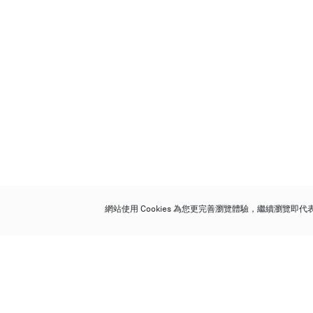
網站使用 Cookies 為您更完善瀏覽體驗，繼續瀏覽即
保利香港拍賣有限公司
香港金鐘金鐘道 88 號
太古廣場 1 座 7 樓 701-708 室
Follow us on