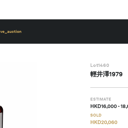
ive_auction
Lot
1460
輕井澤1979
ESTIMATE
HKD
16,000
-
18
SOLD
HKD
20,060