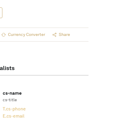
Currency Converter
Share
alists
cs-name
cs-title
T.
cs-phone
E.
cs-email