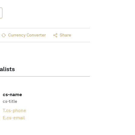
Currency Converter
Share
alists
cs-name
cs-title
T.
cs-phone
E.
cs-email