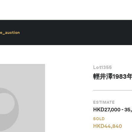
ve_auction
Lot
1355
輕井澤1983
ESTIMATE
HKD
27,000
-
35
SOLD
HKD
44,840