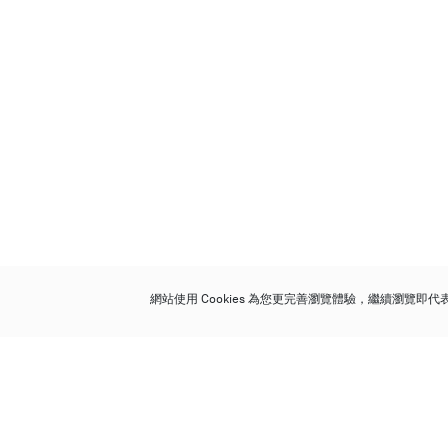
網站使用 Cookies 為您更完善瀏覽體驗，繼續瀏覽即
保利香港拍賣有限公司
香港金鐘金鐘道 88 號
太古廣場 1 座 7 樓 701-708 室
Follow us on