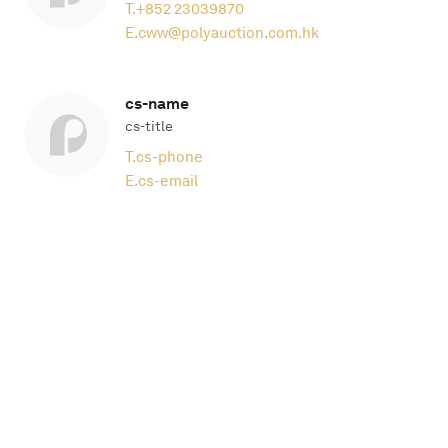
T.
+852 23039870
E.
cww@polyauction.com.hk
cs-name
cs-title
T.
cs-phone
E.
cs-email