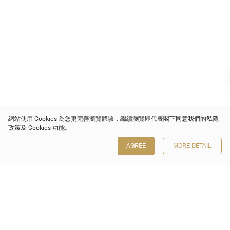
網站使用 Cookies 為您更完善瀏覽體驗，繼續瀏覽即代表閣下同意我們的
私隱
政策
及 Cookies 功能。
AGREE
MORE DETAIL
保利香港拍賣有限公司
香港金鐘金鐘道 88 號
太古廣場 1 座 7 樓 701-708 室
Follow us on