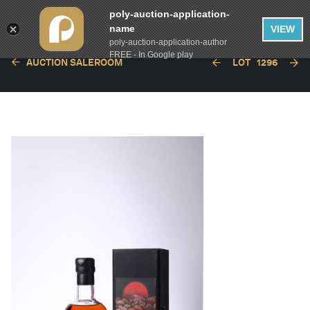
poly-auction-application-
name
VIEW
poly-auction-application-author
FREE - In Google play
AUCTION SALEROOM
LOT
1296