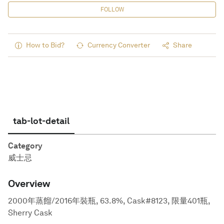
FOLLOW
How to Bid?
Currency Converter
Share
tab-lot-detail
Category
威士忌
Overview
2000年蒸餾/2016年裝瓶, 63.8%, Cask#8123, 限量401瓶,
Sherry Cask