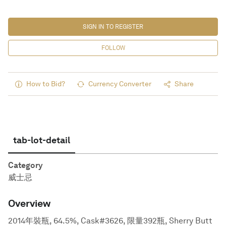
SIGN IN TO REGISTER
FOLLOW
How to Bid?
Currency Converter
Share
tab-lot-detail
Category
威士忌
Overview
2014年裝瓶, 64.5%, Cask#3626, 限量392瓶, Sherry Butt