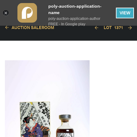
poly-auction-application-
name
VIEW
poly-auction-application-author
FREE - In Google play
AUCTION SALEROOM
LOT
1371