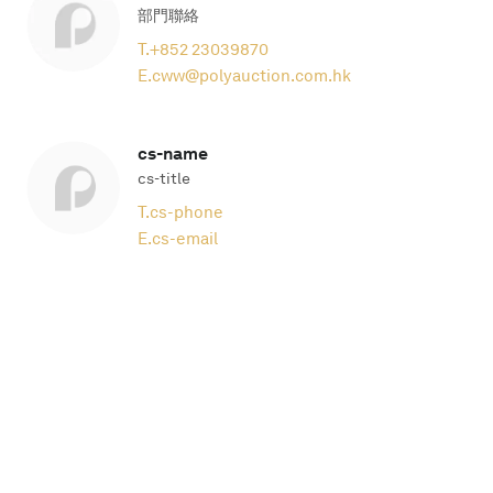
部門聯絡
T.
+852 23039870
E.
cww@polyauction.com.hk
cs-name
cs-title
T.
cs-phone
E.
cs-email