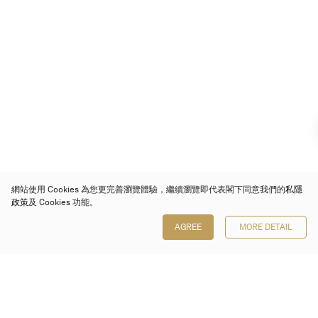
網站使用 Cookies 為您更完善瀏覽體驗，繼續瀏覽即代表閣下同意我們的
私隱
政策
及 Cookies 功能。
AGREE
MORE DETAIL
保利香港拍賣有限公司
香港金鐘金鐘道 88 號
太古廣場 1 座 7 樓 701-708 室
Follow us on