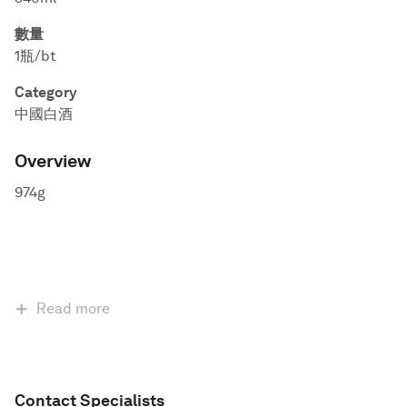
數量
1瓶/bt
Category
中國白酒
Overview
974g
Read more
Contact Specialists