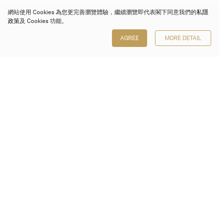
網站使用 Cookies 為您更完善瀏覽體驗，繼續瀏覽即代表閣下同意我們的
私隱
政策
及 Cookies 功能。
AGREE
MORE DETAIL
保利香港拍賣有限公司
香港金鐘金鐘道 88 號
太古廣場 1 座 7 樓 701-708 室
Follow us on