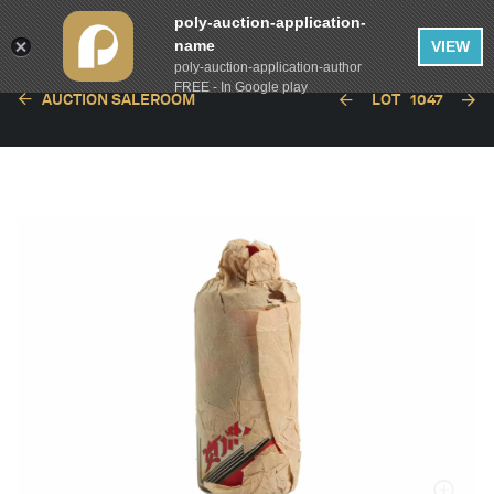
poly-auction-application-
name
VIEW
poly-auction-application-author
FREE - In Google play
AUCTION SALEROOM
LOT
1047