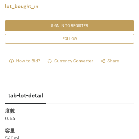
lot_bought_in
SIGN IN TO REGISTER
FOLLOW
How to Bid?
Currency Converter
Share
tab-lot-detail
度數
0.54
容量
540ml