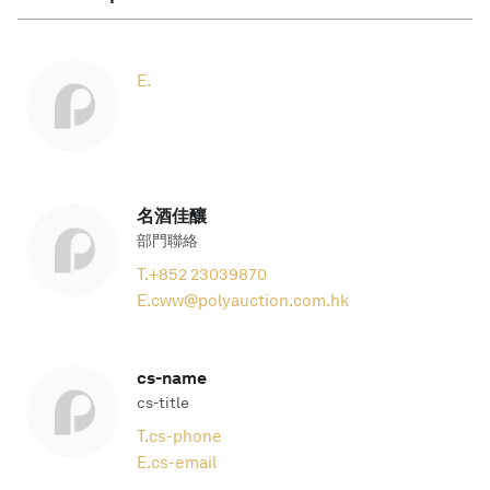
E.
名酒佳釀
部門聯絡
T.
+852 23039870
E.
cww@polyauction.com.hk
cs-name
cs-title
T.
cs-phone
E.
cs-email