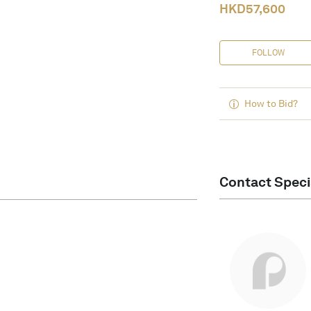
HKD
57,600
FOLLOW
How to Bid?
Contact Speci