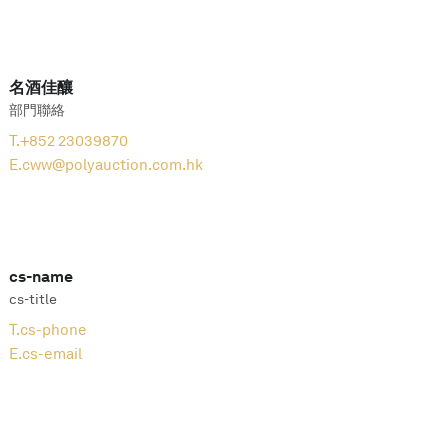
名酒佳釀
部門聯絡
T.
+852 23039870
E.
cww@polyauction.com.hk
cs-name
cs-title
T.
cs-phone
E.
cs-email