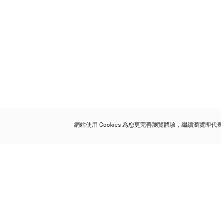
網站使用 Cookies 為您更完善瀏覽體驗，繼續瀏覽即
保利香港拍賣有限公司
香港金鐘金鐘道 88 號
太古廣場 1 座 7 樓 701-708 室
Follow us on