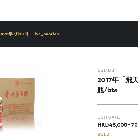
2022年7月10日
live_auction
Lot
1001
2017年「飛
瓶/bts
ESTIMATE
HKD
48,000
-
70
SOLD