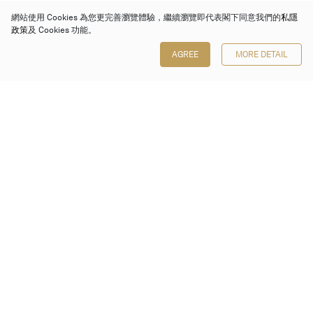
網站使用 Cookies 為您更完善瀏覽體驗，繼續瀏覽即代表閣下同意我們的
私隱
政策
及 Cookies 功能。
AGREE
MORE DETAIL
保利香港拍賣有限公司
香港金鐘金鐘道 88 號
太古廣場 1 座 7 樓 701-708 室
Follow us on