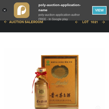
poly-auction-application-
name
VIEW
poly-auction-application-author
FREE - In Google play
AUCTION SALEROOM
LOT
1021