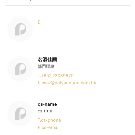
E.
名酒佳釀
部門聯絡
T.
+852 23039870
E.
cww@polyauction.com.hk
cs-name
cs-title
T.
cs-phone
E.
cs-email