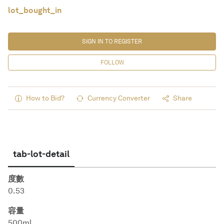
lot_bought_in
SIGN IN TO REGISTER
FOLLOW
How to Bid?
Currency Converter
Share
tab-lot-detail
度數
0.53
容量
500ml