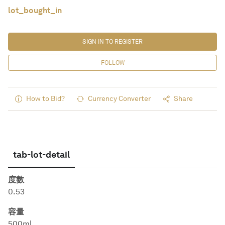
lot_bought_in
SIGN IN TO REGISTER
FOLLOW
How to Bid?
Currency Converter
Share
tab-lot-detail
度數
0.53
容量
500ml