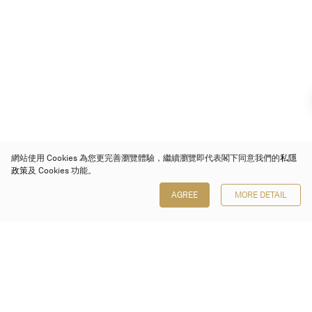
網站使用 Cookies 為您更完善瀏覽體驗，繼續瀏覽即代表閣下同意我們的
私隱
政策
及 Cookies 功能。
AGREE
MORE DETAIL
保利香港拍賣有限公司
香港金鐘金鐘道 88 號
太古廣場 1 座 7 樓 701-708 室
Follow us on