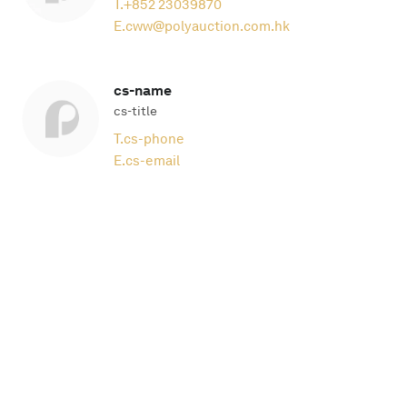
T.
+852 23039870
E.
cww@polyauction.com.hk
cs-name
cs-title
T.
cs-phone
E.
cs-email