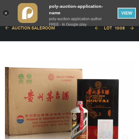
poly-auction-application-
name
VIEW
poly-auction-application-author
FREE - In Google play
AUCTION SALEROOM
LOT
1008