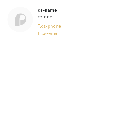
cs-name
cs-title
T.
cs-phone
E.
cs-email