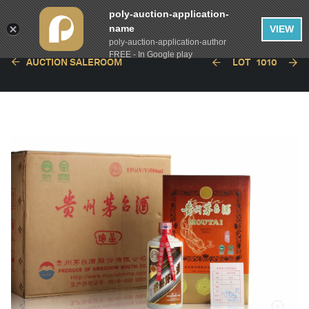
poly-auction-application-
name
VIEW
poly-auction-application-author
FREE - In Google play
AUCTION SALEROOM
LOT
1010