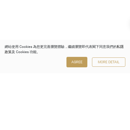
網站使用 Cookies 為您更完善瀏覽體驗，繼續瀏覽即代表閣下同意我們的
私隱
政策
及 Cookies 功能。
AGREE
MORE DETAIL
保利香港拍賣有限公司
香港金鐘金鐘道 88 號
太古廣場 1 座 7 樓 701-708 室
Follow us on