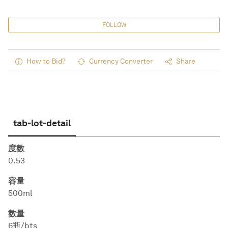
FOLLOW
How to Bid?
Currency Converter
Share
tab-lot-detail
度數
0.53
容量
500ml
數量
6瓶/bts