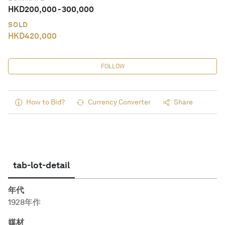
HKD
200,000
-
300,000
SOLD
HKD
420,000
FOLLOW
How to Bid?
Currency Converter
Share
tab-lot-detail
年代
1928年作
媒材