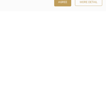
AGREE
MORE DETAIL
保利香港拍賣有限公司
香港金鐘金鐘道 88 號
太古廣場 1 座 7 樓 701-708 室
Follow us on