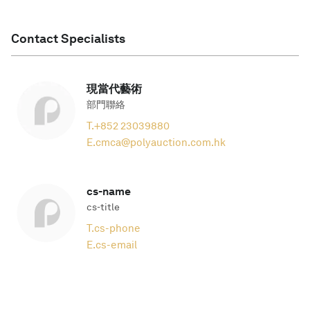
Contact Specialists
現當代藝術
部門聯絡
T.
+852 23039880
E.
cmca@polyauction.com.hk
cs-name
cs-title
T.
cs-phone
E.
cs-email