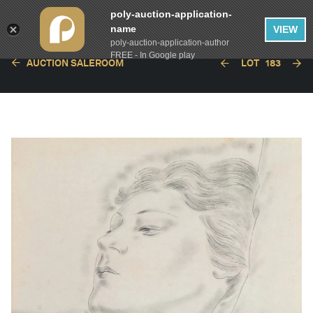
poly-auction-application-
name
VIEW
poly-auction-application-author
FREE - In Google play
AUCTION SALEROOM
LOT
183