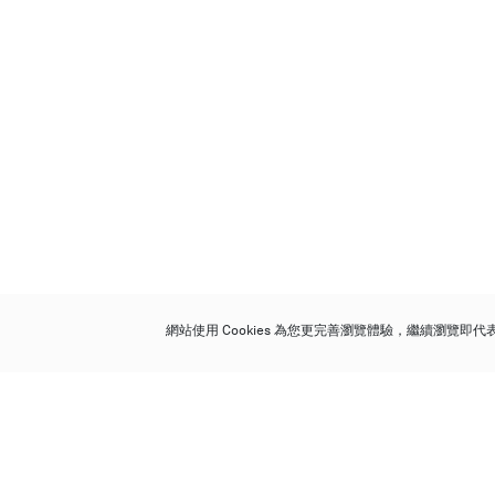
網站使用 Cookies 為您更完善瀏覽體驗，繼續瀏覽即
保利香港拍賣有限公司
香港金鐘金鐘道 88 號
太古廣場 1 座 7 樓 701-708 室
Follow us on