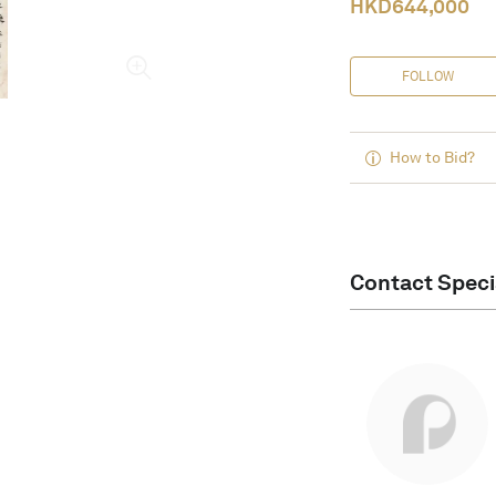
HKD
644,000
FOLLOW
How to Bid?
Contact Speci