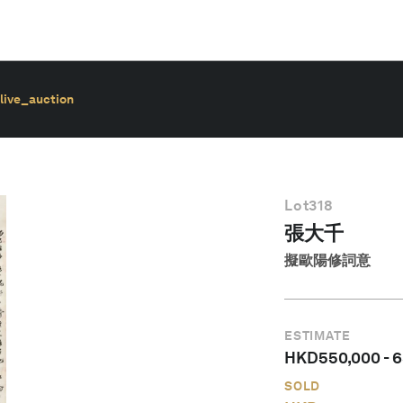
live_auction
Lot
318
張大千
擬歐陽修詞意
ESTIMATE
HKD
550,000
-
6
SOLD