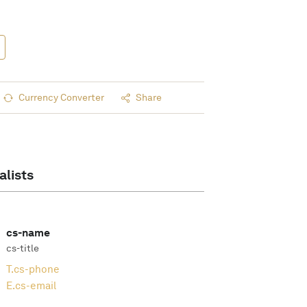
Currency Converter
Share
alists
cs-name
cs-title
T.
cs-phone
E.
cs-email