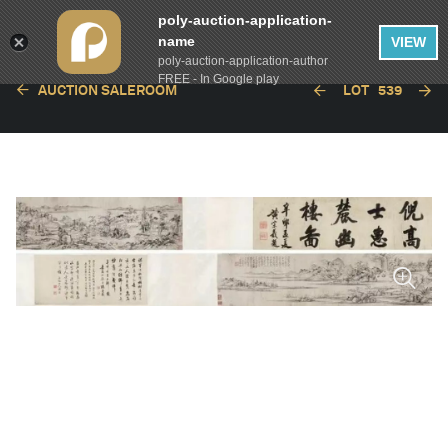
poly-auction-application-
name
VIEW
poly-auction-application-author
FREE - In Google play
AUCTION SALEROOM
LOT
539