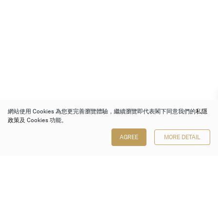
網站使用 Cookies 為您更完善瀏覽體驗，繼續瀏覽即代表閣下同意我們的
私隱
政策
及 Cookies 功能。
AGREE
MORE DETAIL
保利香港拍賣有限公司
香港金鐘金鐘道 88 號
太古廣場 1 座 7 樓 701-708 室
Follow us on