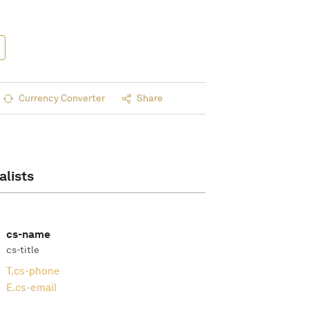
Currency Converter
Share
alists
cs-name
cs-title
T.
cs-phone
E.
cs-email