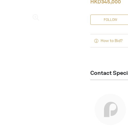
HKD
345,000
FOLLOW
How to Bid?
Contact Speci