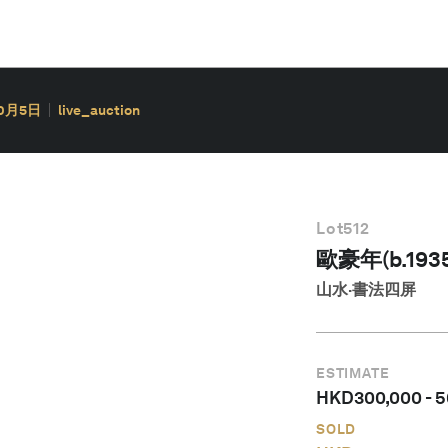
10月5日
live_auction
Lot
512
歐豪年(b.1935
山水·書法四屏
ESTIMATE
HKD
300,000
-
5
SOLD