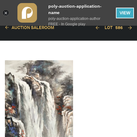
poly-auction-application-
name
VIEW
poly-auction-application-author
FREE - In Google play
AUCTION SALEROOM
LOT
586