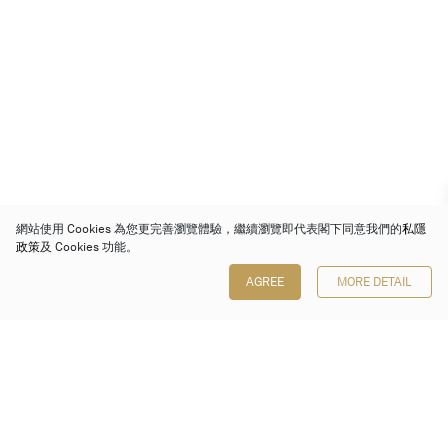
網站使用 Cookies 為您更完善瀏覽體驗，繼續瀏覽即代表閣下同意我們的
私隱
政策
及 Cookies 功能。
AGREE
MORE DETAIL
保利香港拍賣有限公司
香港金鐘金鐘道 88 號
太古廣場 1 座 7 樓 701-708 室
Follow us on