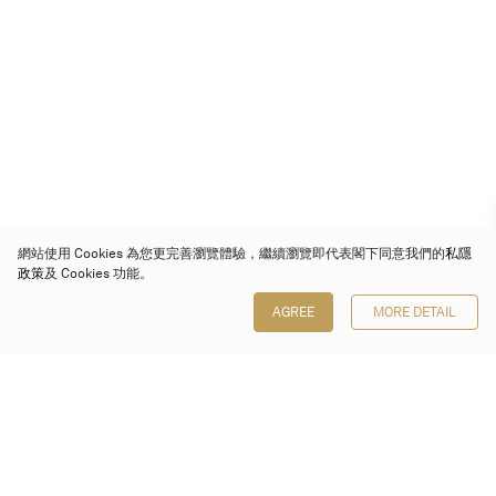
網站使用 Cookies 為您更完善瀏覽體驗，繼續瀏覽即代表閣下同意我們的
私隱
政策
及 Cookies 功能。
AGREE
MORE DETAIL
保利香港拍賣有限公司
香港金鐘金鐘道 88 號
太古廣場 1 座 7 樓 701-708 室
Follow us on