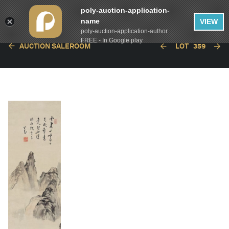
poly-auction-application-
name
VIEW
poly-auction-application-author
FREE - In Google play
AUCTION SALEROOM
LOT
359