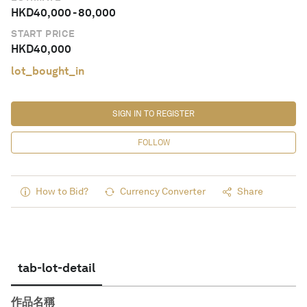
HKD
40,000
-
80,000
START PRICE
HKD
40,000
lot_bought_in
SIGN IN TO REGISTER
FOLLOW
How to Bid?
Currency Converter
Share
tab-lot-detail
作品名稱