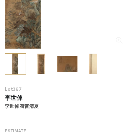
繁體中文
Lot
367
李世倬
李世倬 荷普清夏
ESTIMATE