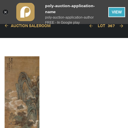
poly-auction-application-
name
VIEW
poly-auction-application-author
FREE - In Google play
AUCTION SALEROOM
LOT
367