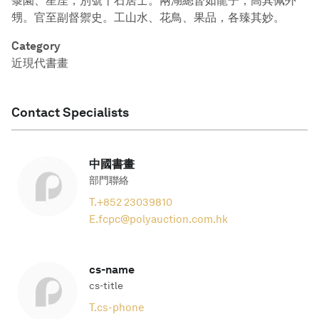
菉園、星厓，別號十石居士。兩湖總督如龍子，高其佩外
甥。官至副督禦史。工山水、花鳥、果品，各臻其妙。
Category
近現代書畫
Contact Specialists
中國書畫
部門聯絡
T.
+852 23039810
E.
fcpc@polyauction.com.hk
cs-name
cs-title
T.
cs-phone