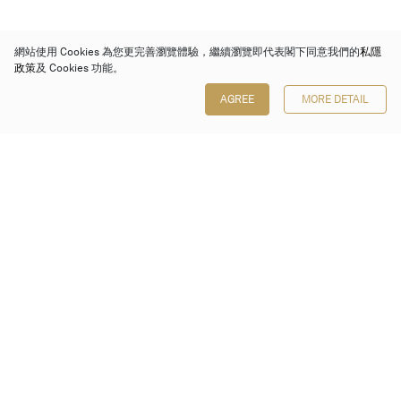
網站使用 Cookies 為您更完善瀏覽體驗，繼續瀏覽即代表閣下同意我們的
私隱
政策
及 Cookies 功能。
AGREE
MORE DETAIL
保利香港拍賣有限公司
香港金鐘金鐘道 88 號
太古廣場 1 座 7 樓 701-708 室
Follow us on