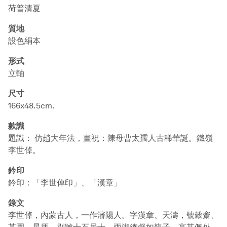
荷普清夏
質地
設色絹本
形式
立軸
尺寸
166x48.5cm.
款識
題識： 仿趙大年法，畫祝：陳母曹太孺人古稀華誕。鐵嶺
李世倬。
鈐印
鈐印：「李世倬印」、「漢章」
錄文
李世倬，內蒙古人，一作瀋陽人。字漢章、天濤，號穀齋、