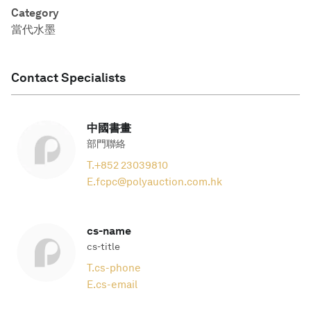
Category
當代水墨
Contact Specialists
中國書畫
部門聯絡
T.
+852 23039810
E.
fcpc@polyauction.com.hk
cs-name
cs-title
T.
cs-phone
E.
cs-email