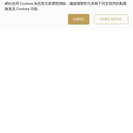
網站使用 Cookies 為您更完善瀏覽體驗，繼續瀏覽即代表閣下同意我們的
私隱
政策
及 Cookies 功能。
AGREE
MORE DETAIL
保利香港拍賣有限公司
香港金鐘金鐘道 88 號
太古廣場 1 座 7 樓 701-708 室
Follow us on