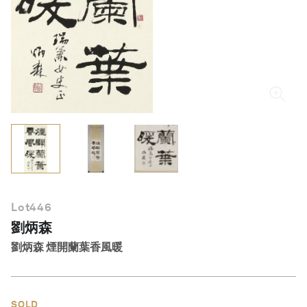
繁體中文
Lot
446
劉炳森
劉炳森 煙開蘭葉香風暖
SOLD