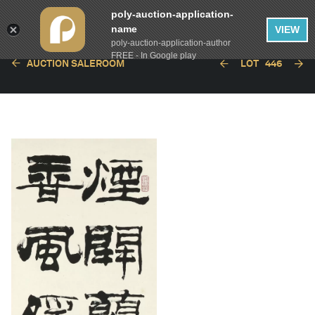
poly-auction-application-
name
VIEW
poly-auction-application-author
FREE - In Google play
AUCTION SALEROOM
LOT
446