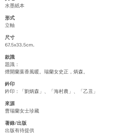
水墨紙本
形式
立軸
尺寸
67.5x33.5cm.
款識
題識：
煙開蘭葉香風暖。瑞蘭女史正，炳森。
鈐印
鈐印：「劉炳森」、「海村農」、「乙丑」
來源
曹瑞蘭女士珍藏
著錄/出版
出版有待提供