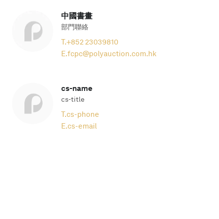
中國書畫
部門聯絡
T.
+852 23039810
E.
fcpc@polyauction.com.hk
cs-name
cs-title
T.
cs-phone
E.
cs-email