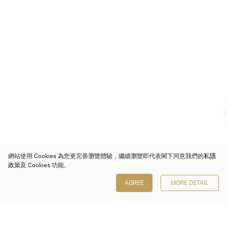
網站使用 Cookies 為您更完善瀏覽體驗，繼續瀏覽即代表閣下同意我們的
私隱
政策
及 Cookies 功能。
AGREE
MORE DETAIL
保利香港拍賣有限公司
香港金鐘金鐘道 88 號
太古廣場 1 座 7 樓 701-708 室