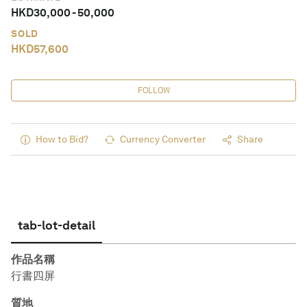
HKD
30,000
-
50,000
SOLD
HKD
57,600
FOLLOW
How to Bid?
Currency Converter
Share
tab-lot-detail
作品名稱
行書四屏
質地