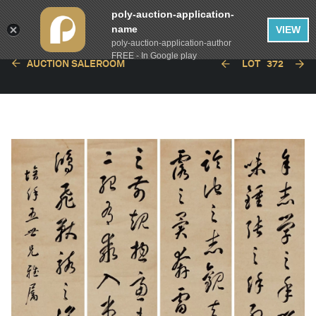
poly-auction-application-
name
VIEW
poly-auction-application-author
FREE - In Google play
AUCTION SALEROOM
LOT
372