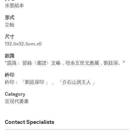
水墨紙本
形式
立軸
尺寸
132.5x32.5cm.x5
款識
"題識： 節錄〈書譜〉文略，培余五世兄雅屬，劉廷琛。"
鈐印
鈐印： 「劉廷琛印 」 、 「介石山房主人 」
Category
近現代書畫
Contact Specialists