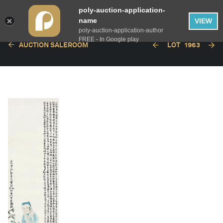
poly-auction-application-
name
VIEW
poly-auction-application-author
FREE - In Google play
AUCTION SALEROOM
LOT
1963