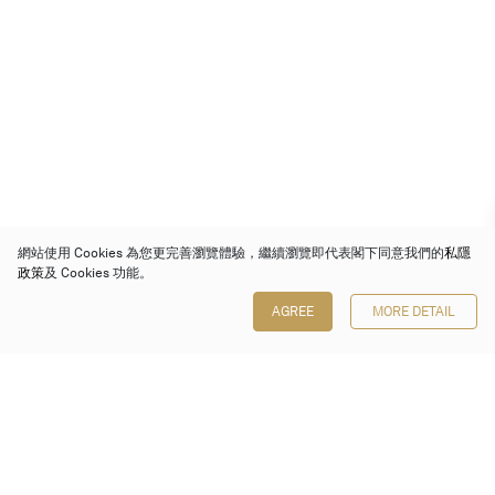
網站使用 Cookies 為您更完善瀏覽體驗，繼續瀏覽即代表閣下同意我們的
私隱
政策
及 Cookies 功能。
AGREE
MORE DETAIL
保利香港拍賣有限公司
香港金鐘金鐘道 88 號
太古廣場 1 座 7 樓 701-708 室
Follow us on