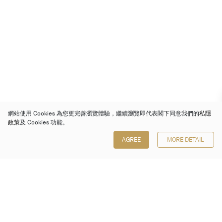
網站使用 Cookies 為您更完善瀏覽體驗，繼續瀏覽即代表閣下同意我們的
私隱
政策
及 Cookies 功能。
AGREE
MORE DETAIL
保利香港拍賣有限公司
香港金鐘金鐘道 88 號
太古廣場 1 座 7 樓 701-708 室
Follow us on