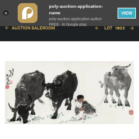
poly-auction-application-
name
VIEW
poly-auction-application-author
FREE - In Google play
AUCTION SALEROOM
LOT
1803