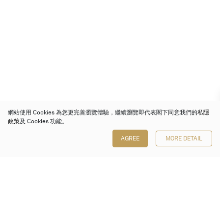
網站使用 Cookies 為您更完善瀏覽體驗，繼續瀏覽即代表閣下同意我們的
私隱
政策
及 Cookies 功能。
AGREE
MORE DETAIL
保利香港拍賣有限公司
香港金鐘金鐘道 88 號
太古廣場 1 座 7 樓 701-708 室
Follow us on