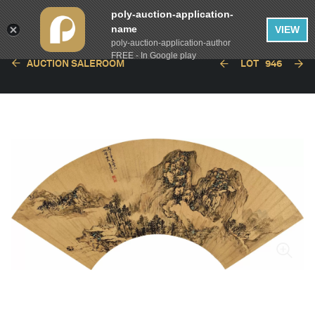
poly-auction-application-
name
VIEW
poly-auction-application-author
FREE - In Google play
AUCTION SALEROOM
LOT
946