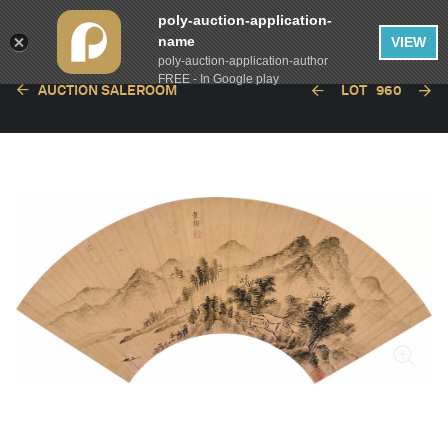
poly-auction-application-
name
VIEW
poly-auction-application-author
FREE - In Google play
AUCTION SALEROOM
LOT
960