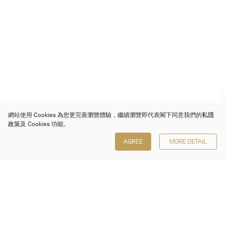
網站使用 Cookies 為您更完善瀏覽體驗，繼續瀏覽即代表閣下同意我們的
私隱
政策
及 Cookies 功能。
AGREE
MORE DETAIL
保利香港拍賣有限公司
香港金鐘金鐘道 88 號
太古廣場 1 座 7 樓 701-708 室
Follow us on