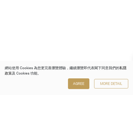
網站使用 Cookies 為您更完善瀏覽體驗，繼續瀏覽即代表閣下同意我們的
私隱
政策
及 Cookies 功能。
AGREE
MORE DETAIL
保利香港拍賣有限公司
香港金鐘金鐘道 88 號
太古廣場 1 座 7 樓 701-708 室
Follow us on