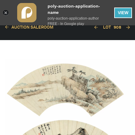
poly-auction-application-
name
VIEW
poly-auction-application-author
FREE - In Google play
AUCTION SALEROOM
LOT
908