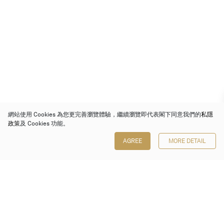
網站使用 Cookies 為您更完善瀏覽體驗，繼續瀏覽即代表閣下同意我們的
私隱
政策
及 Cookies 功能。
AGREE
MORE DETAIL
保利香港拍賣有限公司
香港金鐘金鐘道 88 號
太古廣場 1 座 7 樓 701-708 室
Follow us on