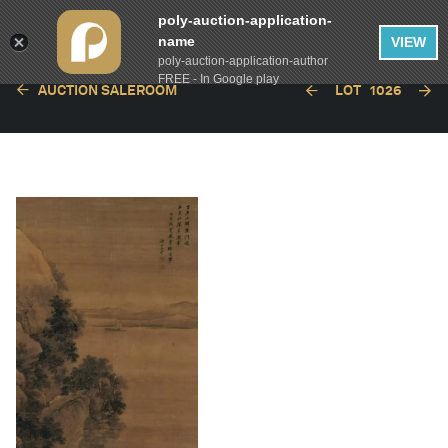
poly-auction-application-
name
VIEW
poly-auction-application-author
FREE - In Google play
AUCTION SALEROOM
LOT
1026