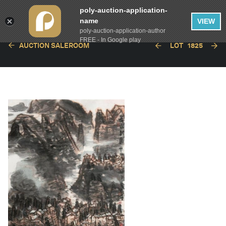
poly-auction-application-
name
VIEW
poly-auction-application-author
FREE - In Google play
AUCTION SALEROOM
LOT
1825