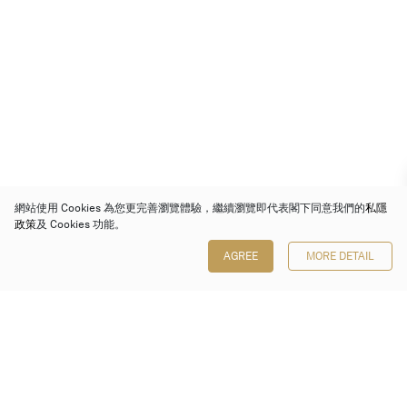
網站使用 Cookies 為您更完善瀏覽體驗，繼續瀏覽即代表閣下同意我們的
私隱
政策
及 Cookies 功能。
AGREE
MORE DETAIL
保利香港拍賣有限公司
香港金鐘金鐘道 88 號
太古廣場 1 座 7 樓 701-708 室
Follow us on