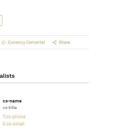
Currency Converter
Share
alists
cs-name
cs-title
T.
cs-phone
E.
cs-email