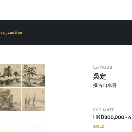
ive_auction
Lot
1029
吳定
擬古山水冊
ESTIMATE
HKD
300,000
-
4
SOLD