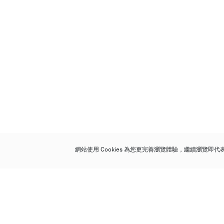
網站使用 Cookies 為您更完善瀏覽體驗，繼續瀏覽即
保利香港拍賣有限公司
香港金鐘金鐘道 88 號
太古廣場 1 座 7 樓 701-708 室
Follow us on