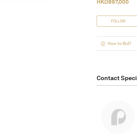
HKD
897,000
FOLLOW
How to Bid?
Contact Speci