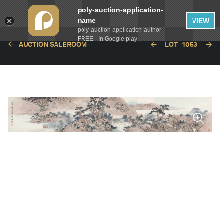
poly-auction-application-
name
VIEW
poly-auction-application-author
FREE - In Google play
AUCTION SALEROOM
LOT
1053