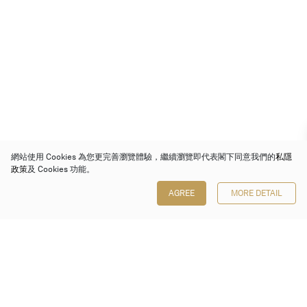
網站使用 Cookies 為您更完善瀏覽體驗，繼續瀏覽即代表閣下同意我們的
私隱
政策
及 Cookies 功能。
AGREE
MORE DETAIL
保利香港拍賣有限公司
香港金鐘金鐘道 88 號
太古廣場 1 座 7 樓 701-708 室
Follow us on