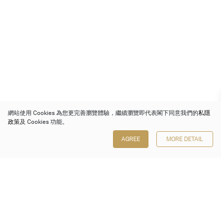
網站使用 Cookies 為您更完善瀏覽體驗，繼續瀏覽即代表閣下同意我們的
私隱
政策
及 Cookies 功能。
AGREE
MORE DETAIL
保利香港拍賣有限公司
香港金鐘金鐘道 88 號
太古廣場 1 座 7 樓 701-708 室
Follow us on