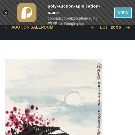
poly-auction-application-
name
VIEW
poly-auction-application-author
FREE - In Google play
AUCTION SALEROOM
LOT
2006